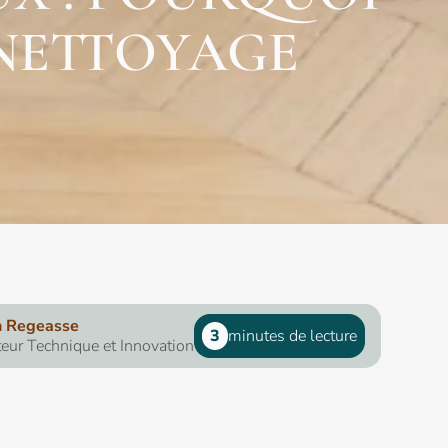
 NETTOYAGE
n Regeasse
3
minutes de lecture
teur Technique et Innovation