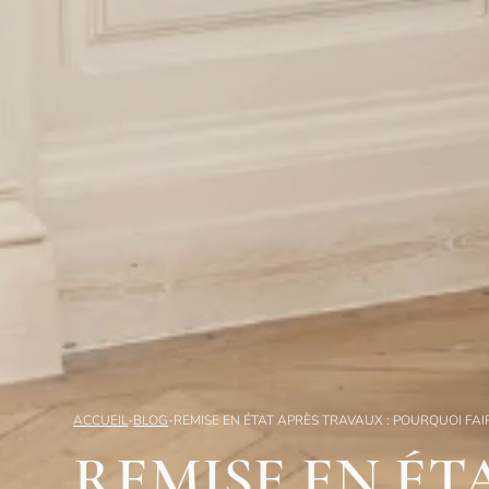
ACCUEIL
-
BLOG
-
REMISE EN ÉTAT APRÈS TRAVAUX : POURQUOI FAI
REMISE EN ÉT