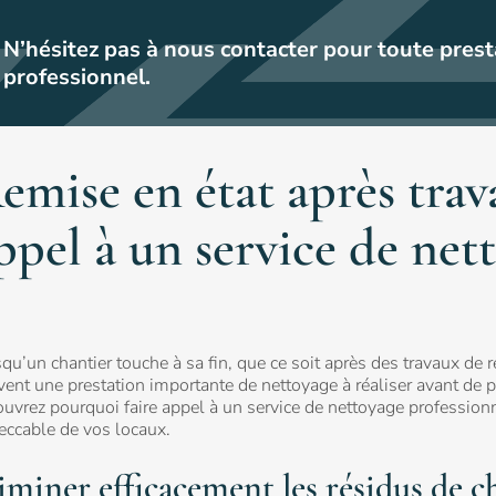
N’hésitez pas à nous contacter pour toute pres
professionnel.
emise en état après trav
ppel à un service de net
qu’un chantier touche à sa fin, que ce soit après des travaux de
ent une prestation importante de nettoyage à réaliser avant de po
uvrez pourquoi faire appel à un service de nettoyage professionn
eccable de vos locaux.
iminer efficacement les résidus de c