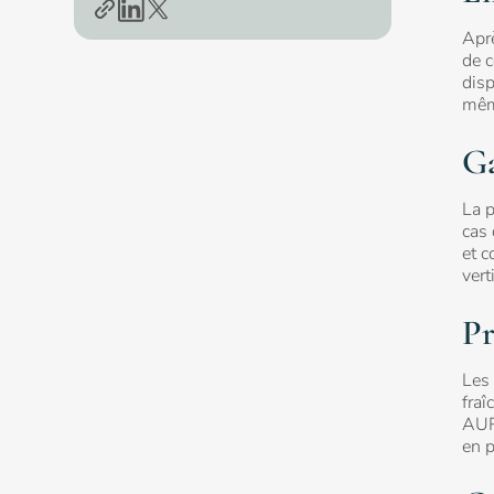
Aprè
de c
disp
même
Ga
La p
cas 
et c
vert
Pr
Les 
fraî
AURA
en 