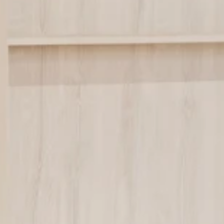
Bionettoyage
Magasin
Aura
Autres
Notre
Accueil
Histoire
Engagement
Viedaura