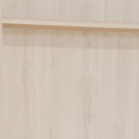
Nettoyage
Luxe
des vitres
Nettoyage
Maisons
fin de
médicalisées
chantier
Nettoyage
Immeuble
3D