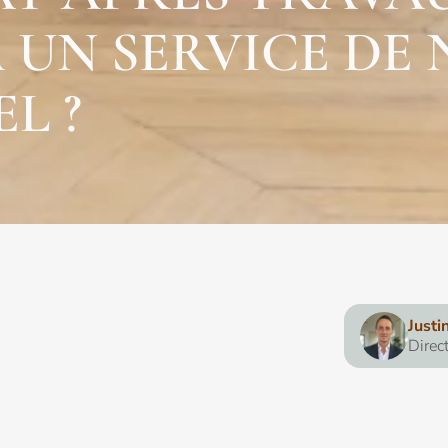
À UN SERVICE DE
L ?
Justi
Direc