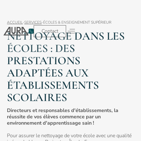
ACCUEIL
-
SERVICES
-
ÉCOLES & ENSEIGNEMENT SUPÉRIEUR
Contact
NETTOYAGE DANS LES
Espace client
Contact
ÉCOLES : DES
Nos services
Nos secteurs
PRESTATIONS
Nettoyage et
Tertiaire &
entretien
Bureaux
ADAPTÉES AUX
ÉTABLISSEMENTS
SCOLAIRES
Nettoyage
Écoles
Directeurs et responsables d'établissements, la
des sols
réussite de vos élèves commence par un
environnement d'apprentissage sain !
Pour assurer le nettoyage de votre école avec une qualité