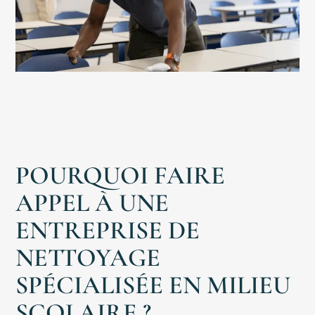
Bionettoyage
Magasin
Aura
POURQUOI FAIRE
Notre
Histoire
APPEL À UNE
Autres
ENTREPRISE DE
Accueil
NETTOYAGE
Engagement
SPÉCIALISÉE EN MILIEU
RSE
SCOLAIRE ?