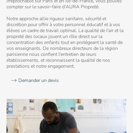
irréprochable sur Paris et en Île-de-France, vous pouvez
compter sur le savoir-faire d’AURA Propreté.
Nettoyage
Luxe
des vitres
Notre approche allie rigueur sanitaire, sécurité et
discrétion pour offrir à votre personnel éducatif et à vos
élèves un cadre de travail optimal. La qualité de l'air et la
propreté des locaux jouent un rôle direct sur la
concentration des enfants tout en protégeant la santé de
vos enseignants. De nombreux directeurs de la région
parisienne nous confient l'entretien de leurs
Nettoyage
Maisons
établissements, et reconnaissent la qualité de nos
fin de
médicalisées
prestations et notre engagement.
chantier
Demander un devis
Nettoyage
Immeuble
3D