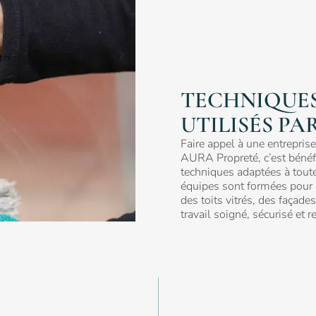
TECHNIQUES
UTILISÉS PA
Faire appel à une entrepris
AURA Propreté, c’est bénéfi
techniques adaptées à tout
équipes sont formées pour i
des toits vitrés, des façade
travail soigné, sécurisé et