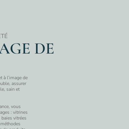
ETÉ
AGE DE
t à l’image de
uble, assurer
le, sain et
rance, vous
ges : vitrines
 baies vitrées
es méthodes