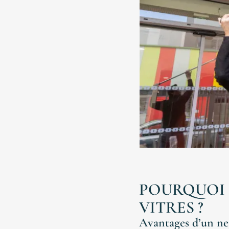
Bionettoyage
Magasin
Aura
Autres
Notre
Accueil
Histoire
POURQUOI 
VITRES ?
Engagement
Viedaura
Avantages d’un ne