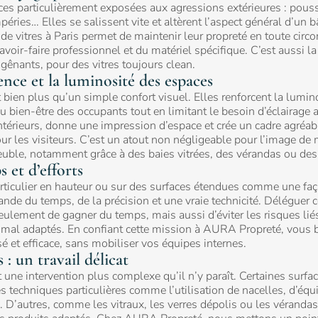
faces particulièrement exposées aux agressions extérieures : pouss
péries… Elles se salissent vite et altèrent l’aspect général d’un b
de vitres à Paris permet de maintenir leur propreté en toute circo
avoir-faire professionnel
et du matériel spécifique. C’est aussi la
s gênants, pour des vitres toujours clean.
ence et la luminosité des espaces
t bien plus qu’un simple confort visuel. Elles renforcent la lumin
au bien-être des occupants tout en limitant le besoin d’éclairage ar
intérieurs, donne une impression d’espace et crée un cadre agréab
r les visiteurs. C’est un atout non négligeable pour l’image de 
uble, notamment grâce à des baies vitrées, des vérandas ou des v
et d’efforts
articulier en hauteur ou sur des surfaces étendues comme une faç
ande du temps, de la précision et une vraie technicité. Déléguer c
ulement de gagner du temps, mais aussi d’éviter les risques liés
ts mal adaptés. En confiant cette mission à AURA Propreté, vous b
sé et efficace, sans mobiliser vos équipes internes.
 : un travail délicat
 une intervention plus complexe qu’il n’y paraît. Certaines surface
es techniques particulières comme l’utilisation de nacelles, d’é
. D’autres, comme les vitraux, les verres dépolis ou les véranda