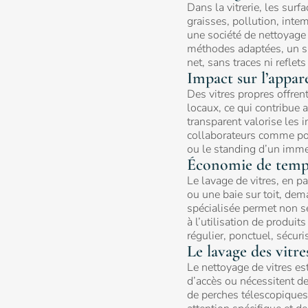
RSE
Dans la vitrerie, les sur
graisses, pollution, intem
une société de nettoyage 
méthodes adaptées,
un s
net, sans traces ni reflet
Impact sur l’appar
Articles de
Des vitres propres offren
blog
locaux
, ce qui contribue 
transparent valorise les 
collaborateurs comme pou
ou le standing d’un imme
Économie de temps 
Le lavage de vitres, en p
ou une baie sur toit, dem
spécialisée permet non se
à l’utilisation de produi
Nos zones d'intervention
régulier, ponctuel, sécuri
Le lavage des vitres
Le nettoyage de vitres est
d’accès ou nécessitent d
de perches télescopiques