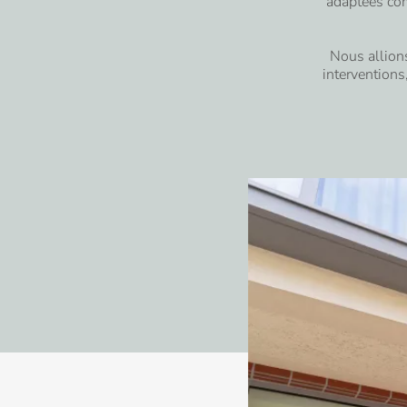
adaptées com
Nettoyage
Luxe
Nous allions
des vitres
interventions
Nettoyage
Maisons
fin de
médicalisées
chantier
Nettoyage
Immeuble
3D