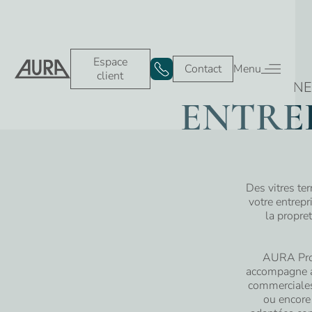
Espace
Contact
Menu
client
NE
Espace client
Contact
ENTRE
Nos services
Nos secteurs
Nettoyage et
Tertiaire &
entretien
Bureaux
Des vitres te
votre entrep
la propret
Nettoyage
Écoles
AURA Prop
des sols
accompagne av
commerciales,
ou encore 