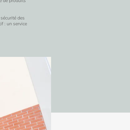
e de produits
 sécurité des
f : un service