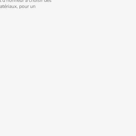
 d’honneur à choisir des
atériaux, pour un