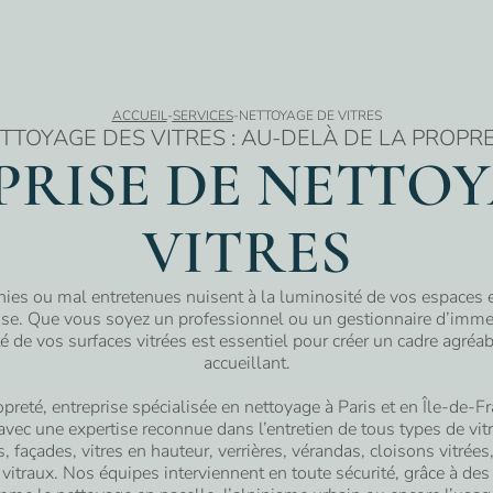
ACCUEIL
-
SERVICES
-
NETTOYAGE DE VITRES
TTOYAGE DES VITRES : AU-DELÀ DE LA PROPR
PRISE DE NETTOY
VITRES
rnies ou mal entretenues nuisent à la luminosité de vos espaces e
rise. Que vous soyez un professionnel ou un gestionnaire d’imme
é de vos surfaces vitrées est essentiel pour créer un cadre agréab
accueillant.
reté, entreprise spécialisée en
nettoyage
à Paris et en Île-de-F
ec une expertise reconnue dans l’entretien de tous types de vitra
 façades, vitres en hauteur, verrières, vérandas, cloisons vitrées,
vitraux. Nos équipes interviennent en toute sécurité, grâce à d