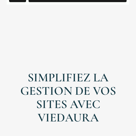
Bionettoyage
Magasin
Aura
Notre
SIMPLIFIEZ LA
Histoire
GESTION DE VOS
Autres
Accueil
SITES AVEC
VIEDAURA
Engagement
RSE