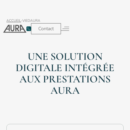
ACCUEIL
-
VIEDAURA
Contact
Espace client
Contact
Nos services
Nos secteurs
UNE SOLUTION
Nettoyage et
Tertiaire &
entretien
Bureaux
DIGITALE INTÉGRÉE
AUX PRESTATIONS
AURA
Nettoyage
Écoles
des sols