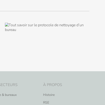
SECTEURS
À PROPOS
re & bureaux
Histoire
RSE