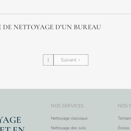
E DE NETTOYAGE D’UN BUREAU
1
Suivant
NOS SERVICES
NOS 
OYAGE
Nettoyage classique
Tertiai
ET EN
Nettoyage des sols
Écoles