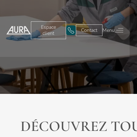
Espace
Contact
Menu
client
Espace client
Contact
Nos services
Nos secteurs
Nettoyage et
Tertiaire &
entretien
Bureaux
Nettoyage
Écoles
des sols
DÉCOUVREZ TOU