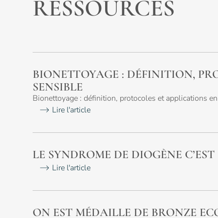
RESSOURCES
Nettoyage
Luxe
des vitres
BIONETTOYAGE : DÉFINITION, PR
SENSIBLE
Nettoyage
Maisons
Bionettoyage : définition, protocoles et applications e
fin de
médicalisées
Lire l'article
chantier
LE SYNDROME DE DIOGÈNE C’EST 
Nettoyage
Immeuble
Lire l'article
3D
ON EST MÉDAILLE DE BRONZE ECO