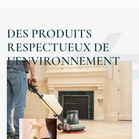
Bionettoyage
Magasin
DES PRODUITS
RESPECTUEUX DE
L'ENVIRONNEMENT
Aura
Notre
Histoire
Autres
Accueil
Engagement
RSE