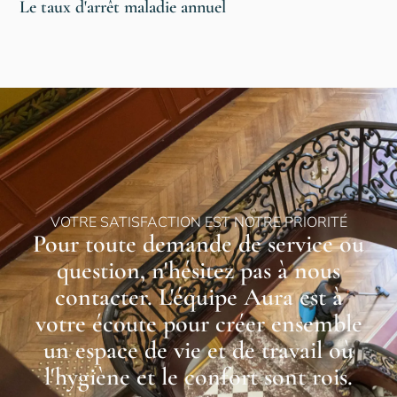
Le taux d'arrêt maladie annuel
VOTRE SATISFACTION EST NOTRE PRIORITÉ
Pour toute demande de service ou
question, n'hésitez pas à nous
contacter. L'équipe Aura est à
votre écoute pour créer ensemble
un espace de vie et de travail où
l'hygiène et le confort sont rois.