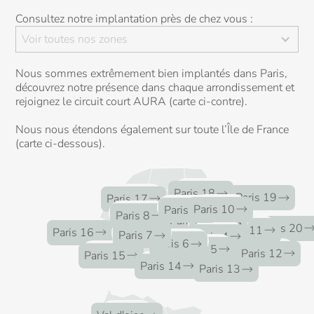
Consultez notre implantation près de chez vous :
Voir toutes nos zones
Nous sommes extrêmement bien implantés dans Paris,
découvrez notre présence dans chaque arrondissement et
rejoignez le circuit court AURA (carte ci-contre).
Nous nous étendons également sur toute l’Île de France
(carte ci-dessous).
5
clients
Paris 18
3
clients
30
clients
Paris 19
Paris 17
5
clients
16
clients
Paris 10
Paris 9
80
clients
Paris 8
18
clients
Paris 2
13
clients
Paris 3
17
clients
2
clients
Paris 1
9
clients
Paris 20
30
clients
Paris 11
Paris 16
20
clients
4
clients
Paris 7
Paris 4
16
clients
Paris 6
3
clients
Paris 5
5
clients
17
clients
Paris 12
Paris 15
10
clients
Paris 14
8
clients
Paris 13
2
clients