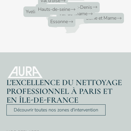
Val d'oise
16
clients
Seine-Saint-Denis
33
clients
Hauts-de-seine
17
clients
Yvelines
39
clients
Val-de-marne
6
clients
Seine et Marne
11
clients
Essonne
L'EXCELLENCE DU NETTOYAGE
PROFESSIONNEL À PARIS ET
EN ÎLE-DE-FRANCE
Découvrir toutes nos zones d'intervention