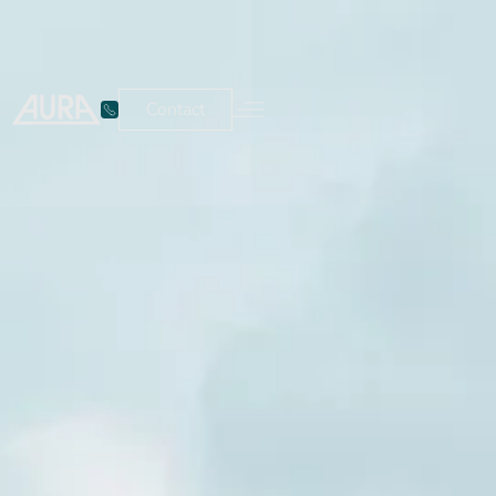
Contact
Espace client
Contact
Nos services
Nos secteurs
Nettoyage et
Tertiaire &
entretien
Bureaux
Nettoyage
Écoles
des sols