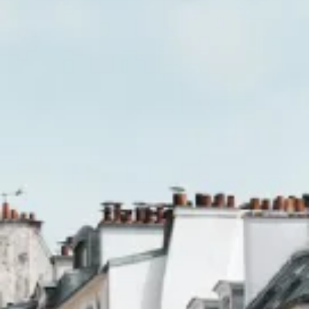
Bionettoyage
Magasin
Aura
Notre
Histoire
Autres
Accueil
Engagement
RSE