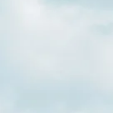
Nettoyage
Luxe
des vitres
Nettoyage
Maisons
fin de
médicalisées
chantier
Nettoyage
Immeuble
3D