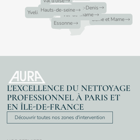
Val d'oise
16
clients
Seine-Saint-Denis
33
clients
Hauts-de-seine
17
clients
Yvelines
39
clients
Val-de-marne
6
clients
Seine et Marne
11
clients
Essonne
L'EXCELLENCE DU NETTOYAGE
PROFESSIONNEL À PARIS ET
EN ÎLE-DE-FRANCE
Découvrir toutes nos zones d'intervention