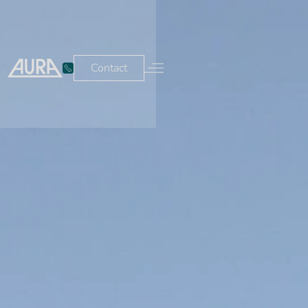
Contact
Espace client
Contact
Nos services
Nos secteurs
Nettoyage et
Tertiaire &
entretien
Bureaux
Nettoyage
Écoles
des sols