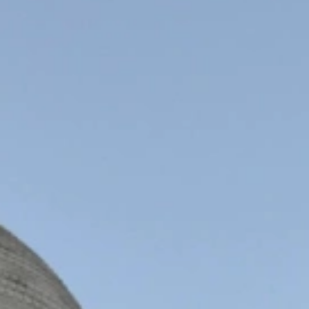
Nettoyage
Luxe
des vitres
Nettoyage
Maisons
fin de
médicalisées
chantier
Nettoyage
Immeuble
3D