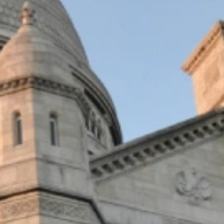
Bionettoyage
Magasin
Aura
Notre
Histoire
Autres
Accueil
Engagement
RSE