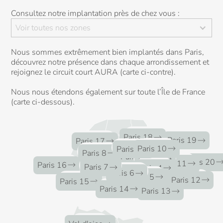
Consultez notre implantation près de chez vous :
Voir toutes nos zones
Nous sommes extrêmement bien implantés dans Paris,
découvrez notre présence dans chaque arrondissement et
rejoignez le circuit court AURA (carte ci-contre).
Nous nous étendons également sur toute l’Île de France
(carte ci-dessous).
5
clients
Paris 18
3
clients
30
clients
Paris 19
Paris 17
5
clients
16
clients
Paris 10
Paris 9
80
clients
Paris 8
18
clients
Paris 2
13
clients
Paris 3
17
clients
2
clients
Paris 1
9
clients
Paris 20
30
clients
Paris 11
Paris 16
20
clients
4
clients
Paris 7
Paris 4
16
clients
Paris 6
3
clients
Paris 5
5
clients
17
clients
Paris 12
Paris 15
10
clients
Paris 14
8
clients
Paris 13
2
clients